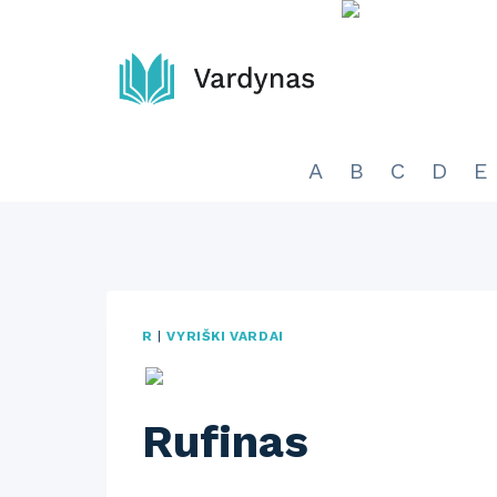
Skip
to
content
A
B
C
D
E
R
|
VYRIŠKI VARDAI
Rufinas