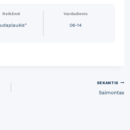
Reikšmė
Vardadienis
rudaplaukis“
06-14
SEKANTIS
Saimontas