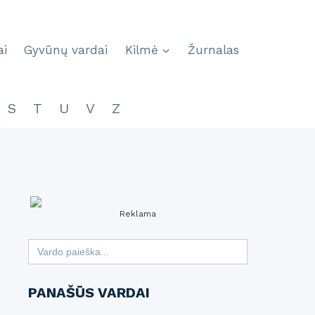
ai
Gyvūnų vardai
Kilmė
Žurnalas
S
T
U
V
Z
Reklama
Search
for:
PANAŠŪS VARDAI