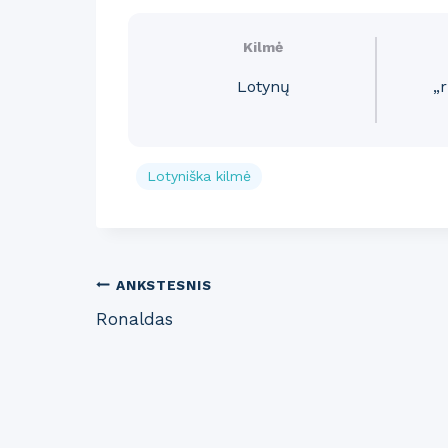
Kilmė
Lotynų
„
Lotyniška kilmė
Post
ANKSTESNIS
Ronaldas
navigation