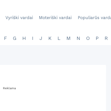
Vyriški vardai
Moteriški vardai
Populiarūs vard
F
G
H
I
J
K
L
M
N
O
P
R
Reklama