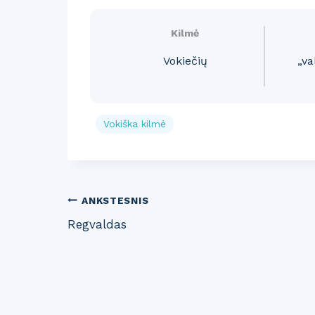
Kilmė
Vokiečių
„va
Vokiška kilmė
Post
ANKSTESNIS
Regvaldas
navigation