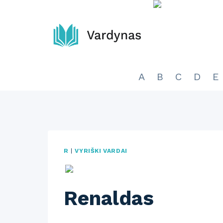
Skip
to
content
A
B
C
D
E
R
|
VYRIŠKI VARDAI
Renaldas