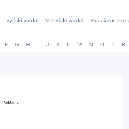
Vyriški vardai
Moteriški vardai
Populiarūs vard
F
G
H
I
J
K
L
M
N
O
P
R
Reklama