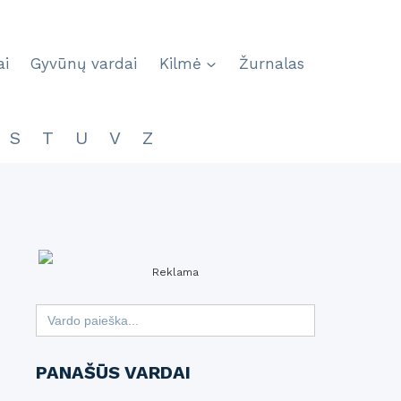
ai
Gyvūnų vardai
Kilmė
Žurnalas
S
T
U
V
Z
Reklama
Search
for:
PANAŠŪS VARDAI