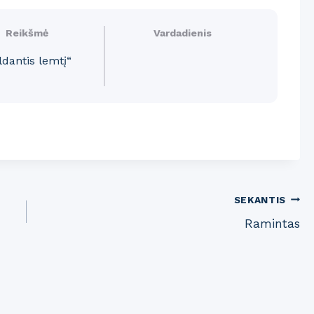
Reikšmė
Vardadienis
ldantis lemtį“
SEKANTIS
Ramintas