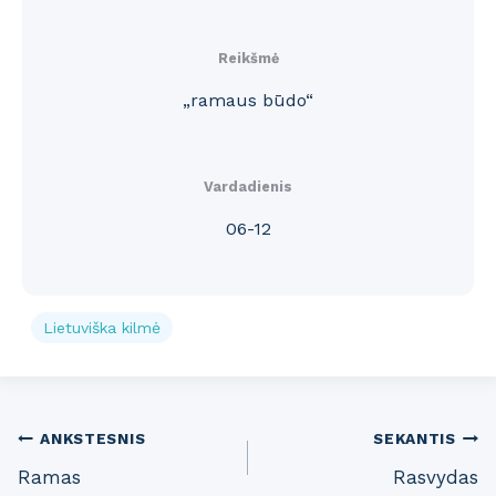
Reikšmė
„ramaus būdo“
Vardadienis
06-12
Lietuviška kilmė
Post
ANKSTESNIS
SEKANTIS
Ramas
Rasvydas
navigation