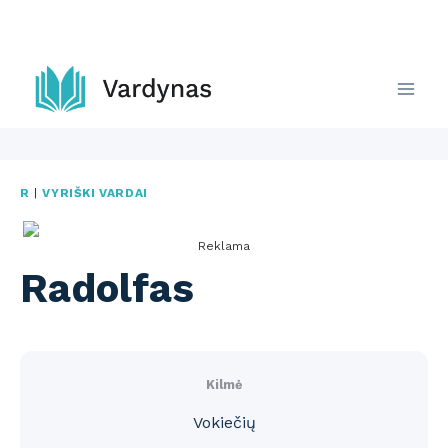
Skip
to
content
R
|
VYRIŠKI VARDAI
Reklama
Radolfas
Kilmė
Vokiečių