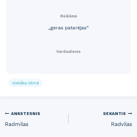
Reikšmė
„geras patarėjas“
Vardadienis
Vokiška kilmė
Post
ANKSTESNIS
SEKANTIS
Radmilas
Radvilas
navigation