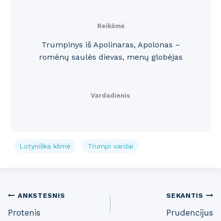
Reikšmė
Trumpinys iš Apolinaras, Apolonas –
romėnų saulės dievas, menų globėjas
Vardadienis
Lotyniška kilmė
Trumpi vardai
Post
ANKSTESNIS
SEKANTIS
Protenis
Prudencijus
navigation