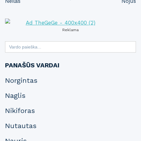
Neilas
Nojus
navigation
Reklama
Search
for:
PANAŠŪS VARDAI
Norgintas
Naglis
Nikiforas
Nutautas
Nauris