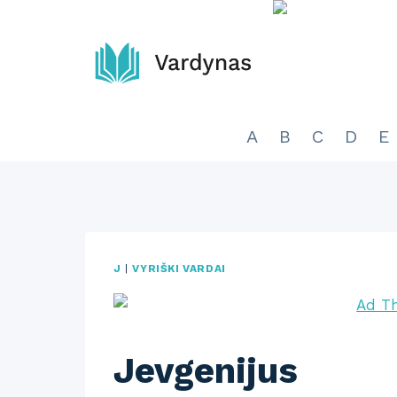
Skip
to
content
A
B
C
D
E
J
|
VYRIŠKI VARDAI
Jevgenijus