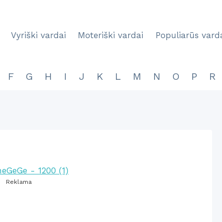
Vyriški vardai
Moteriški vardai
Populiarūs vard
F
G
H
I
J
K
L
M
N
O
P
R
Reklama