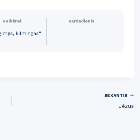
Reikšmė
Vardadienis
gimęs, kilmingas“
SEKANTIS
Jėzus