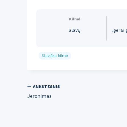
Kilmė
Slavų
„gerai 
Slaviška kilmė
Post
ANKSTESNIS
Jeronimas
navigation