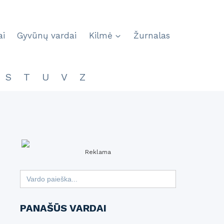
ai
Gyvūnų vardai
Kilmė
Žurnalas
S
T
U
V
Z
Reklama
Search
for:
PANAŠŪS VARDAI