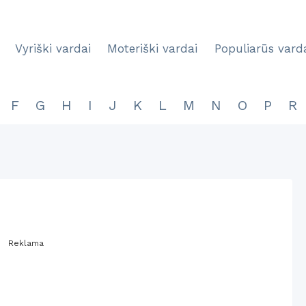
Vyriški vardai
Moteriški vardai
Populiarūs vard
F
G
H
I
J
K
L
M
N
O
P
R
Reklama