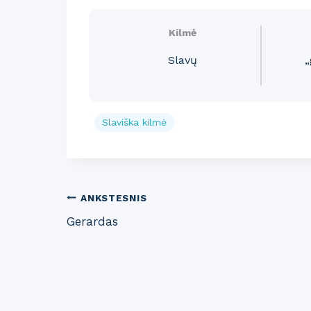
Kilmė
Slavų
„
Slaviška kilmė
Post
ANKSTESNIS
Gerardas
navigation