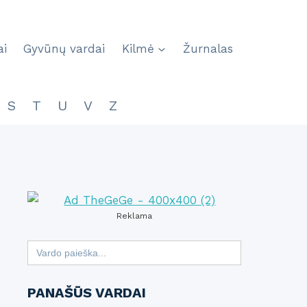
ai
Gyvūnų vardai
Kilmė
Žurnalas
S
T
U
V
Z
Reklama
Search
for:
PANAŠŪS VARDAI