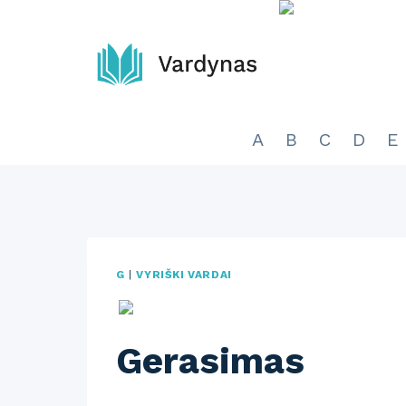
Skip
to
content
A
B
C
D
E
G
|
VYRIŠKI VARDAI
Gerasimas