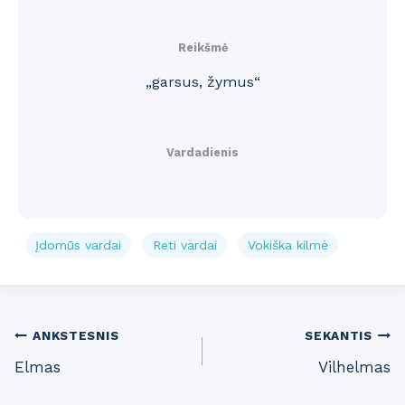
Reikšmė
„garsus, žymus“
Vardadienis
Įdomūs vardai
Reti vardai
Vokiška kilmė
Post
ANKSTESNIS
SEKANTIS
Elmas
Vilhelmas
navigation