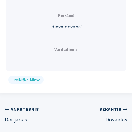
Reikšmė
„dievo dovana“
Vardadienis
Graikiška kilmė
Post
ANKSTESNIS
SEKANTIS
Dorijanas
Dovaidas
navigation