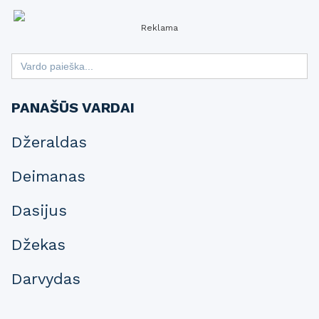
Reklama
Search
for:
PANAŠŪS VARDAI
Džeraldas
Deimanas
Dasijus
Džekas
Darvydas