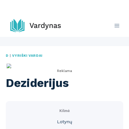
Skip
to
content
D
|
VYRIŠKI VARDAI
Reklama
Deziderijus
Kilmė
Lotynų