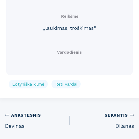
Reikšmė
„laukimas, troškimas“
Vardadienis
Lotyniška kilmė
Reti vardai
Post
ANKSTESNIS
SEKANTIS
Devinas
Dilanas
navigation