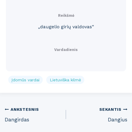
Reikšmė
„daugelio girių valdovas“
Vardadienis
Įdomūs vardai
Lietuviška kilmė
Post
ANKSTESNIS
SEKANTIS
Dangirdas
Dangius
navigation