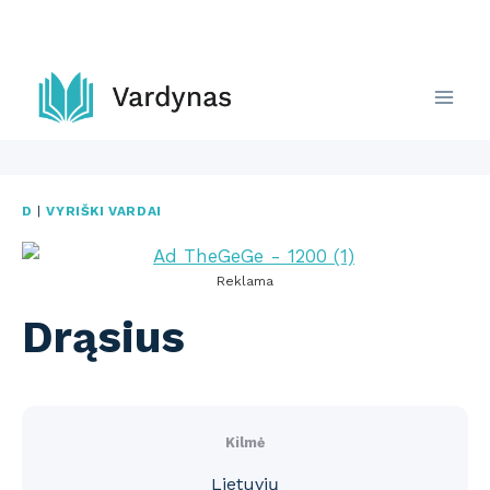
Skip
to
content
D
|
VYRIŠKI VARDAI
Reklama
Drąsius
Kilmė
Lietuvių