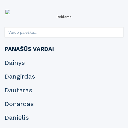
Reklama
Search
for:
PANAŠŪS VARDAI
Dainys
Dangirdas
Dautaras
Donardas
Danielis