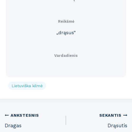
Reikšmė
„drąsus”
Vardadienis
Lietuviška kilmė
Post
ANKSTESNIS
SEKANTIS
Dragas
Drąsutis
navigation