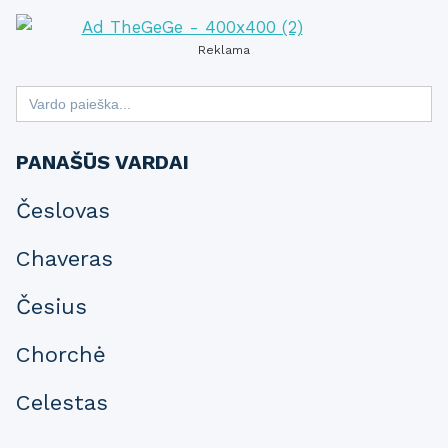
Reklama
Search
for:
PANAŠŪS VARDAI
Česlovas
Chaveras
Česius
Chorchė
Celestas