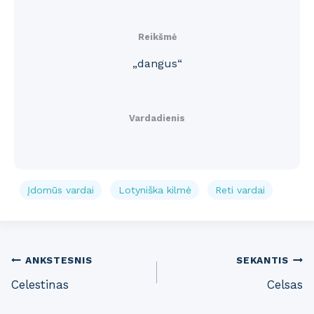
Reikšmė
„dangus“
Vardadienis
Įdomūs vardai
Lotyniška kilmė
Reti vardai
Post
ANKSTESNIS
SEKANTIS
Celestinas
Celsas
navigation