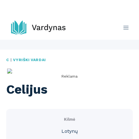
Skip
to
content
C
|
VYRIŠKI VARDAI
Reklama
Celijus
Kilmė
Lotynų