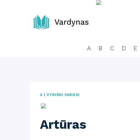
Skip
to
content
A
B
C
D
E
A
|
VYRIŠKI VARDAI
Artūras