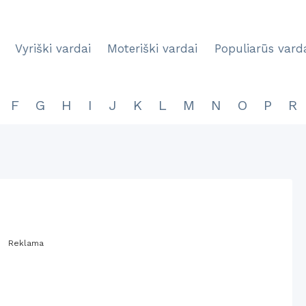
Vyriški vardai
Moteriški vardai
Populiarūs vard
F
G
H
I
J
K
L
M
N
O
P
R
Reklama