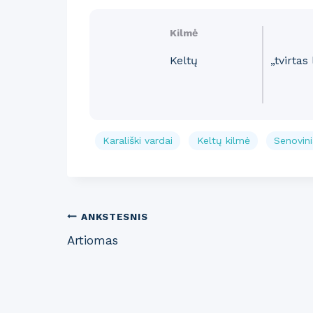
Kilmė
Keltų
„tvirtas
Karališki vardai
Keltų kilmė
Senovini
Post
ANKSTESNIS
Artiomas
navigation