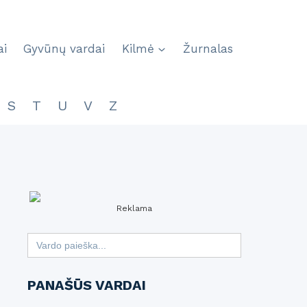
ai
Gyvūnų vardai
Kilmė
Žurnalas
S
T
U
V
Z
Reklama
Search
for:
PANAŠŪS VARDAI