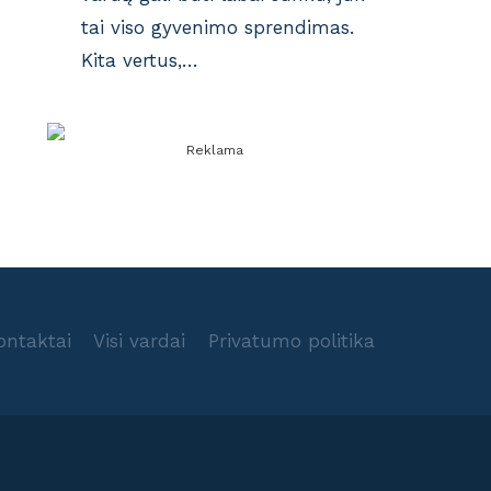
tai viso gyvenimo sprendimas.
Kita vertus,…
Reklama
ontaktai
Visi vardai
Privatumo politika