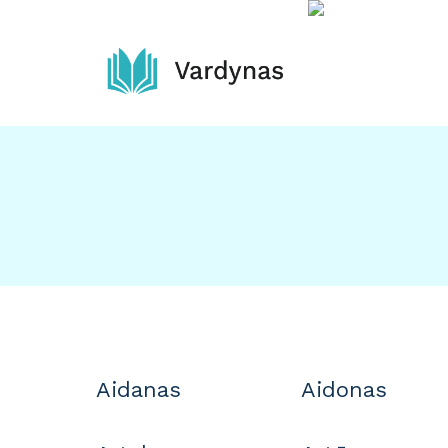
Skip
to
content
Aidanas
Aidonas