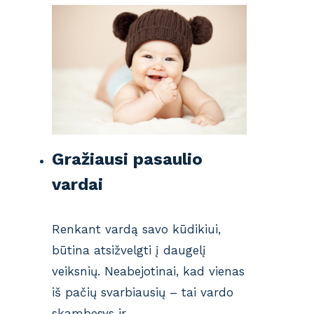
Gražiausi pasaulio
vardai
Renkant vardą savo kūdikiui,
būtina atsižvelgti į daugelį
veiksnių. Neabejotinai, kad vienas
iš pačių svarbiausių – tai vardo
skambesys ir…