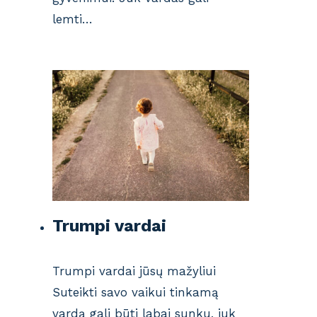
lemti…
Trumpi vardai
Trumpi vardai jūsų mažyliui
Suteikti savo vaikui tinkamą
vardą gali būti labai sunku, juk