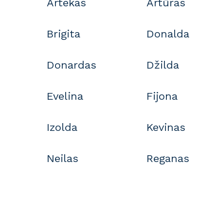
Artekas
Artūras
Brigita
Donalda
Donardas
Džilda
Evelina
Fijona
Izolda
Kevinas
Neilas
Reganas