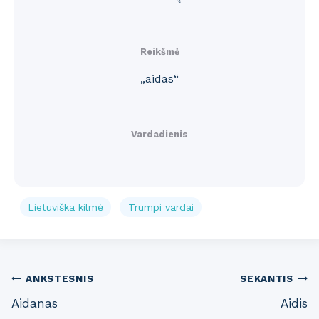
Reikšmė
„aidas“
Vardadienis
Lietuviška kilmė
Trumpi vardai
Post
ANKSTESNIS
SEKANTIS
Aidanas
Aidis
navigation