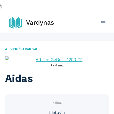
Skip
to
content
A
|
VYRIŠKI VARDAI
Reklama
Aidas
Kilmė
Lietuvių