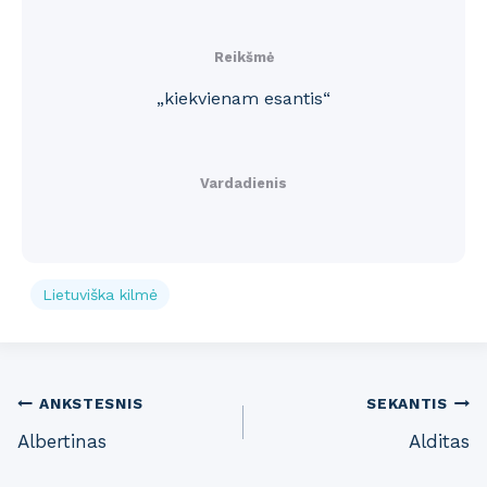
Reikšmė
„kiekvienam esantis“
Vardadienis
Lietuviška kilmė
Post
ANKSTESNIS
SEKANTIS
Albertinas
Alditas
navigation