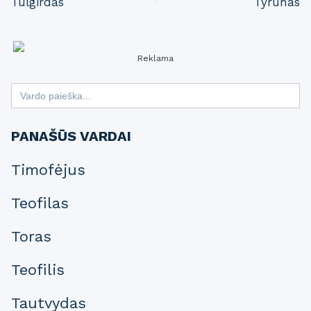
Tulgirdas
Tyrūnas
navigation
Reklama
Search
for:
PANAŠŪS VARDAI
Timofėjus
Teofilas
Toras
Teofilis
Tautvydas