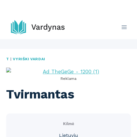
Skip
to
content
T
|
VYRIŠKI VARDAI
Reklama
Tvirmantas
Kilmė
Lietuvių