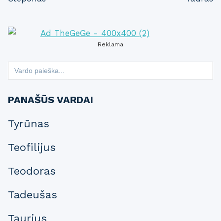
navigation
Reklama
Search
for:
PANAŠŪS VARDAI
Tyrūnas
Teofilijus
Teodoras
Tadeušas
Taurius