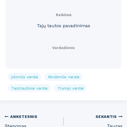
Reikšmė
Tajų tautos pavadinimas
Vardadienis
Įdomūs vardai
Modernūs vardai
Tarptautiniai vardai
Trumpi vardai
Post
ANKSTESNIS
SEKANTIS
Steponas
Tauras