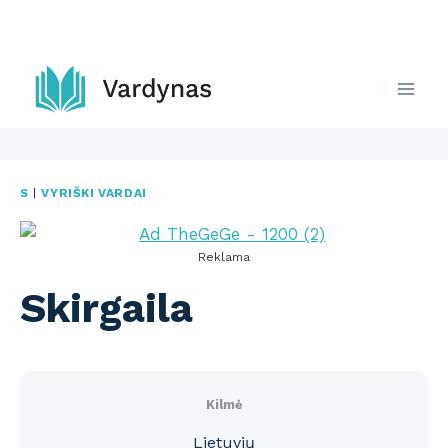
Skip
to
content
S
|
VYRIŠKI VARDAI
Reklama
Skirgaila
Kilmė
Lietuvių