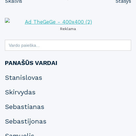
Skalvis
Stasys
navigation
Reklama
Search
for:
PANAŠŪS VARDAI
Stanislovas
Skirvydas
Sebastianas
Sebastijonas
Samuelis