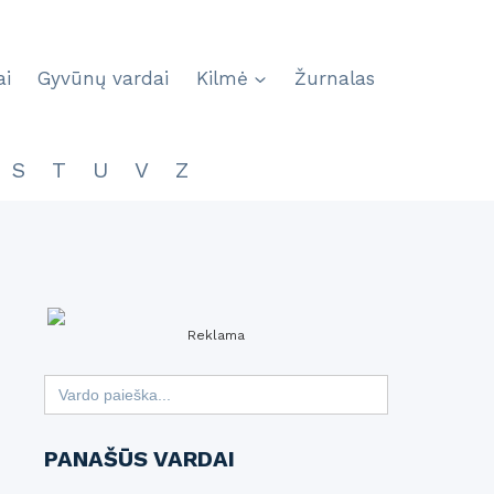
ai
Gyvūnų vardai
Kilmė
Žurnalas
S
T
U
V
Z
Reklama
Search
for:
PANAŠŪS VARDAI