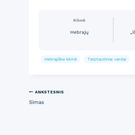
Kilmė
Hebrajų
„
Hebrajiška kilmė
Tarptautiniai vardai
Post
ANKSTESNIS
Simas
navigation