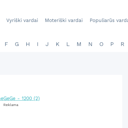
Vyriški vardai
Moteriški vardai
Populiarūs vard
F
G
H
I
J
K
L
M
N
O
P
R
Reklama