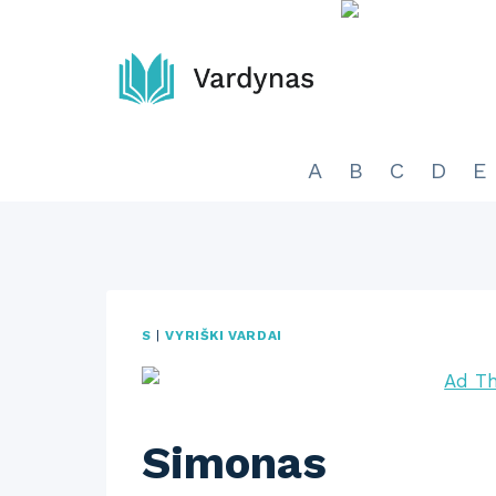
Skip
to
content
A
B
C
D
E
S
|
VYRIŠKI VARDAI
Simonas