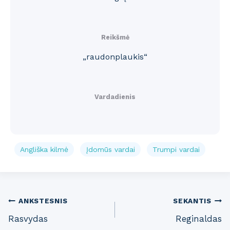
Reikšmė
„raudonplaukis“
Vardadienis
Angliška kilmė
Įdomūs vardai
Trumpi vardai
Post
ANKSTESNIS
SEKANTIS
Rasvydas
Reginaldas
navigation