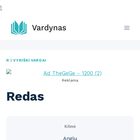
Skip
to
content
R
|
VYRIŠKI VARDAI
Reklama
Redas
Kilmė
Anglų