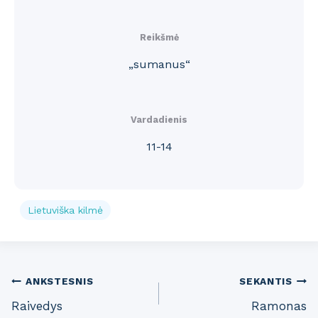
Reikšmė
„sumanus“
Vardadienis
11-14
Lietuviška kilmė
Post
ANKSTESNIS
SEKANTIS
Raivedys
Ramonas
navigation