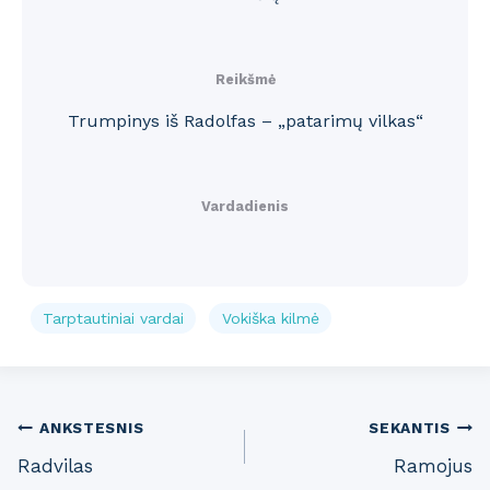
Reikšmė
Trumpinys iš Radolfas – „patarimų vilkas“
Vardadienis
Tarptautiniai vardai
Vokiška kilmė
Post
ANKSTESNIS
SEKANTIS
Radvilas
Ramojus
navigation