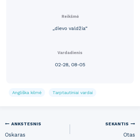
Reikšmė
„dievo valdžia“
Vardadienis
02-28, 08-05
Angliška kilmė
Tarptautiniai vardai
Post
ANKSTESNIS
SEKANTIS
Oskaras
Otas
navigation