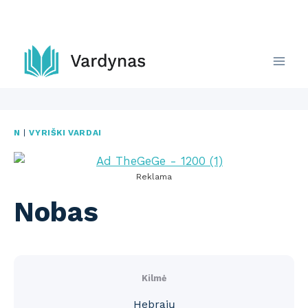
Skip
to
content
N
|
VYRIŠKI VARDAI
Reklama
Nobas
Kilmė
Hebrajų