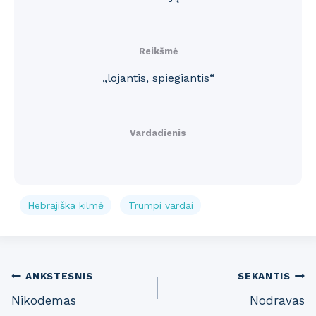
Reikšmė
„lojantis, spiegiantis“
Vardadienis
Hebrajiška kilmė
Trumpi vardai
Post
ANKSTESNIS
SEKANTIS
Nikodemas
Nodravas
navigation