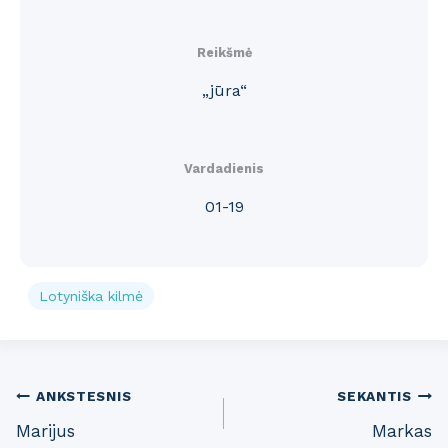
Reikšmė
„jūra“
Vardadienis
01-19
Lotyniška kilmė
Post
ANKSTESNIS
SEKANTIS
Marijus
Markas
navigation