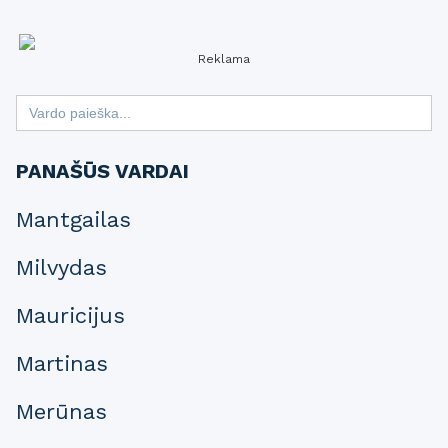
Reklama
Search
for:
PANAŠŪS VARDAI
Mantgailas
Milvydas
Mauricijus
Martinas
Merūnas