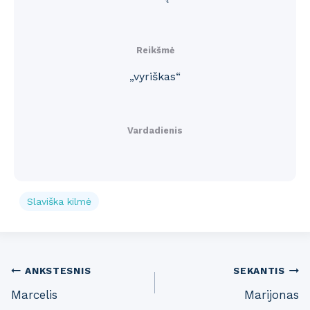
Reikšmė
„vyriškas“
Vardadienis
Slaviška kilmė
Post
ANKSTESNIS
SEKANTIS
Marcelis
Marijonas
navigation