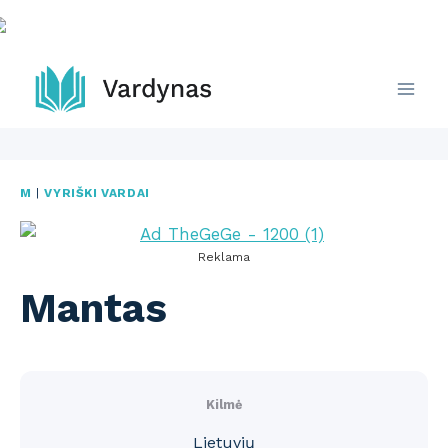
Skip
to
content
M
|
VYRIŠKI VARDAI
Reklama
Mantas
Kilmė
Lietuvių