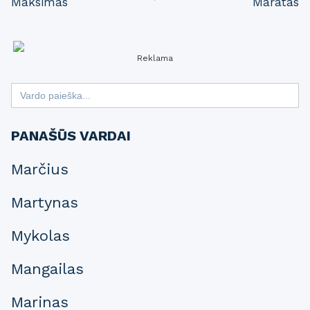
Maksimas
Maratas
navigation
Reklama
Search
for:
PANAŠŪS VARDAI
Marčius
Martynas
Mykolas
Mangailas
Marinas