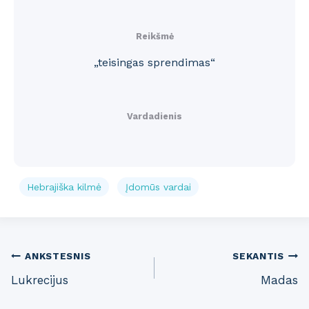
Reikšmė
„teisingas sprendimas“
Vardadienis
Hebrajiška kilmė
Įdomūs vardai
Post
ANKSTESNIS
SEKANTIS
Lukrecijus
Madas
navigation