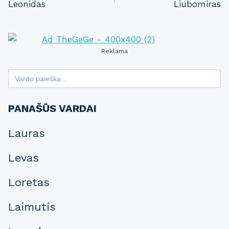
Leonidas
Liubomiras
navigation
Reklama
Search
for:
PANAŠŪS VARDAI
Lauras
Levas
Loretas
Laimutis