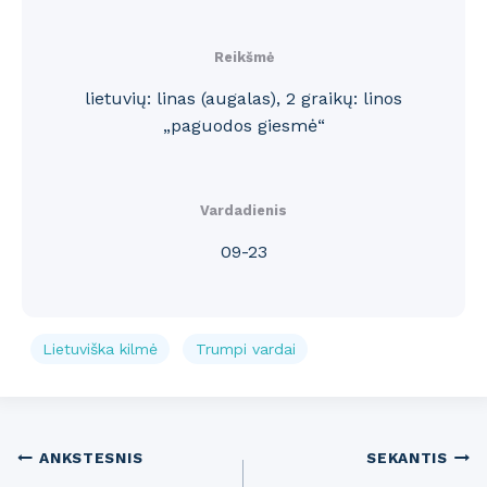
Reikšmė
lietuvių: linas (augalas), 2 graikų: linos
„paguodos giesmė“
Vardadienis
09-23
Lietuviška kilmė
Trumpi vardai
Post
ANKSTESNIS
SEKANTIS