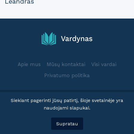
Leandras
Apie mus
Mūsų kontaktai
Visi vardai
Privatumo politika
Siekiant pagerinti jūsų patirtį, šioje svetainėje yra
naudojami slapukai.
© 2025 Vardynas.info
Supratau