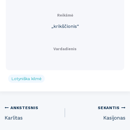
Reikšmė
„krikščionis“
Vardadienis
Lotyniška kilmė
Post
ANKSTESNIS
SEKANTIS
Karlitas
Kasijonas
navigation