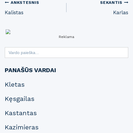
Post
ANKSTESNIS
SEKANTIS
Kalistas
Karlas
navigation
Reklama
Search
for:
PANAŠŪS VARDAI
Kletas
Kęsgailas
Kastantas
Kazimieras