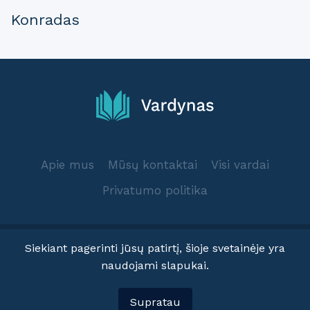
Konradas
Apie mus
Mūsų kontaktai
Visi vardai
Privatumo politika
Siekiant pagerinti jūsų patirtį, šioje svetainėje yra
naudojami slapukai.
© 2025 Vardynas.info
Supratau