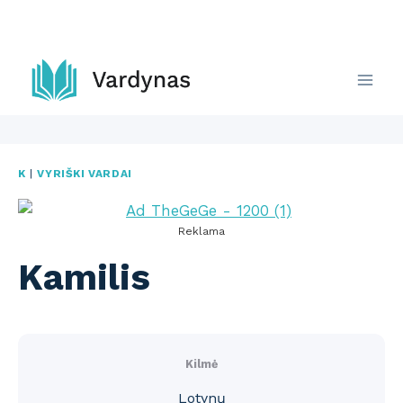
Skip
to
content
K
|
VYRIŠKI VARDAI
Reklama
Kamilis
Kilmė
Lotynų