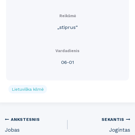
Reikšmė
„stiprus“
Vardadienis
06-01
Lietuviška kilmė
Post
ANKSTESNIS
SEKANTIS
Jobas
Jogintas
navigation