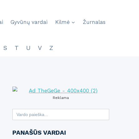
ai
Gyvūnų vardai
Kilmė
Žurnalas
S
T
U
V
Z
Reklama
Search
for:
PANAŠŪS VARDAI