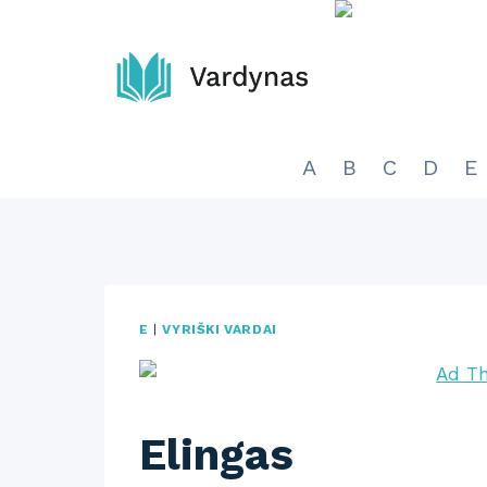
Skip
to
content
A
B
C
D
E
E
|
VYRIŠKI VARDAI
Elingas