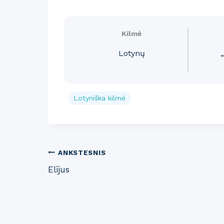
Kilmė
Lotynų
„
Lotyniška kilmė
Post
ANKSTESNIS
Elijus
navigation