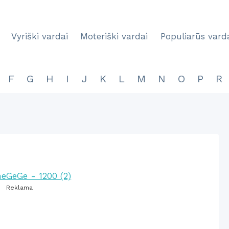
Vyriški vardai
Moteriški vardai
Populiarūs vard
F
G
H
I
J
K
L
M
N
O
P
R
Reklama