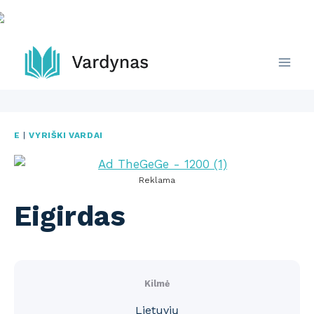
Skip
to
content
E
|
VYRIŠKI VARDAI
Reklama
Eigirdas
Kilmė
Lietuvių