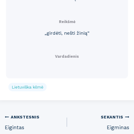
Reikšmė
„girdėti, nešti žinią“
Vardadienis
Lietuviška kilmė
Post
ANKSTESNIS
SEKANTIS
Eigintas
Eigminas
navigation