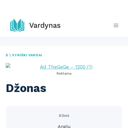
Skip
to
content
D
|
VYRIŠKI VARDAI
Reklama
Džonas
Kilmė
Anglų