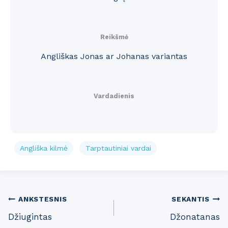
Reikšmė
Angliškas Jonas ar Johanas variantas
Vardadienis
Angliška kilmė
Tarptautiniai vardai
Post
ANKSTESNIS
SEKANTIS
Džiugintas
Džonatanas
navigation