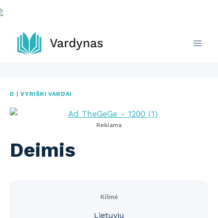
Skip
to
content
D
|
VYRIŠKI VARDAI
Reklama
Deimis
Kilmė
Lietuvių