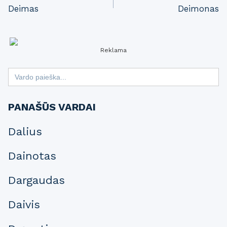
Deimas
Deimonas
navigation
Reklama
Search
for:
PANAŠŪS VARDAI
Dalius
Dainotas
Dargaudas
Daivis