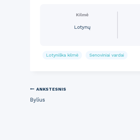
Kilmė
Lotynų
Lotyniška kilmė
Senoviniai vardai
Post
ANKSTESNIS
Bylius
navigation