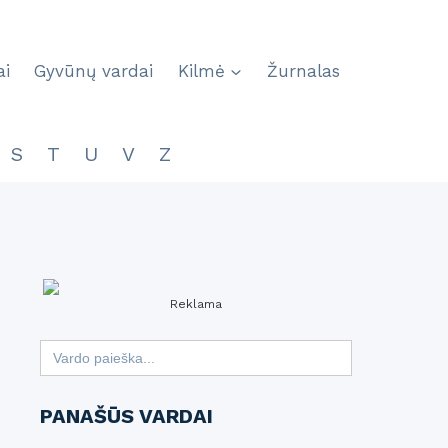
ai
Gyvūnų vardai
Kilmė
Žurnalas
S
T
U
V
Z
Reklama
Search
for:
PANAŠŪS VARDAI