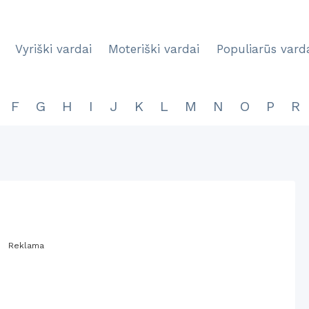
Vyriški vardai
Moteriški vardai
Populiarūs vard
F
G
H
I
J
K
L
M
N
O
P
R
Reklama