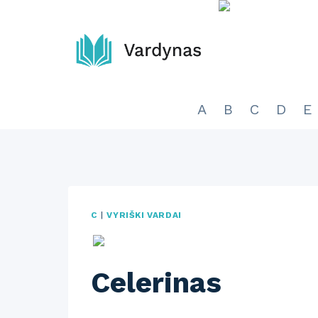
Skip
to
content
A
B
C
D
E
C
|
VYRIŠKI VARDAI
Celerinas