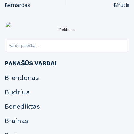
Bernardas
Birutis
navigation
Reklama
Search
for:
PANAŠŪS VARDAI
Brendonas
Budrius
Benediktas
Brainas