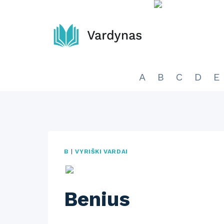
Skip
to
content
A
B
C
D
E
B
|
VYRIŠKI VARDAI
Benius