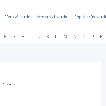
Vyriški vardai
Moteriški vardai
Populiarūs vard
F
G
H
I
J
K
L
M
N
O
P
R
Reklama