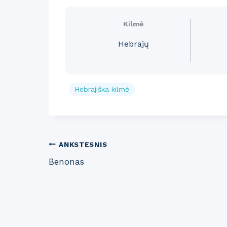
Kilmė
Hebrajų
Hebrajiška kilmė
Post
ANKSTESNIS
Benonas
navigation