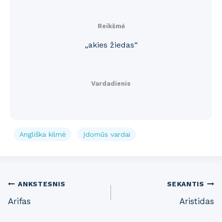
Reikšmė
„akies žiedas“
Vardadienis
Angliška kilmė
Įdomūs vardai
Post
ANKSTESNIS
SEKANTIS
Arifas
Aristidas
navigation