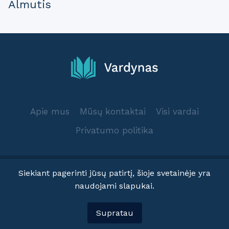
Almutis
Apie mus
Mūsų kontaktai
Visi vardai
Privatumo politika
Siekiant pagerinti jūsų patirtį, šioje svetainėje yra
naudojami slapukai.
© 2025 Vardynas.info
Supratau