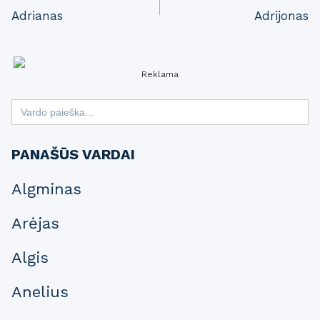
Adrianas
Adrijonas
navigation
Reklama
Search
for:
PANAŠŪS VARDAI
Algminas
Arėjas
Algis
Anelius