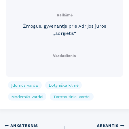
Reikšmė
Žmogus, gyvenantįs prie Adrijos jūros
„adrijietis“
Vardadienis
Įdomūs vardai
Lotyniška kilmė
Modernūs vardai
Tarptautiniai vardai
Post
ANKSTESNIS
SEKANTIS