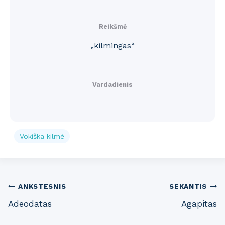
Reikšmė
„kilmingas“
Vardadienis
Vokiška kilmė
Post
ANKSTESNIS
SEKANTIS
Adeodatas
Agapitas
navigation