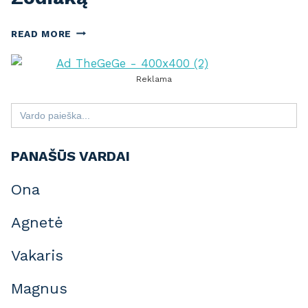
VARDAI
READ MORE
PAGAL
ZODIAKĄ
Reklama
Search
for:
PANAŠŪS VARDAI
Ona
Agnetė
Vakaris
Magnus