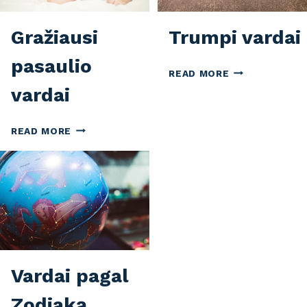
Gražiausi
Trumpi vardai
pasaulio
TRUMPI
READ MORE
VARDAI
vardai
GRAŽIAUSI
READ MORE
PASAULIO
VARDAI
Vardai pagal
Zodiaką