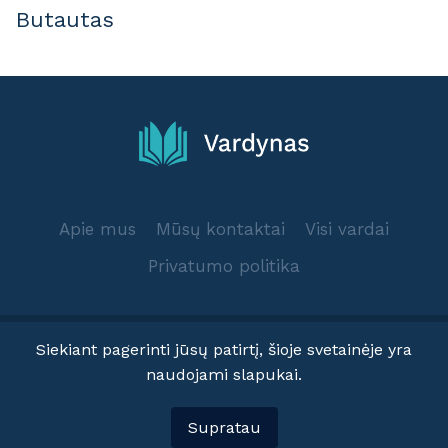
Butautas
Apie mus
Mūsų kontaktai
Visi vardai
Privatumo politika
Siekiant pagerinti jūsų patirtį, šioje svetainėje yra
naudojami slapukai.
© 2025 Vardynas.info
Supratau