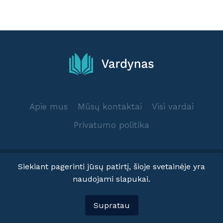
Apie mus
Mūsų kontaktai
Visi vardai
Privatumo politika
Siekiant pagerinti jūsų patirtį, šioje svetainėje yra
naudojami slapukai.
© 2025 Vardynas.info
Supratau